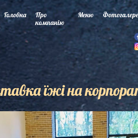
Головна
Про
Меню
Фотогалер
компанію
тавка їжі на корпор