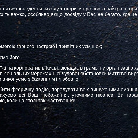
гшити проведення заходу, створити про нього найкращі вр
осить важко, особливо якщо досвіду у Вас не багато. кра
могою гарного настрою і привітних усмішок;
ємо його.
жі на корпоратив в Києві, вкладає в грамотну організацію ха
в соціальних мережах цієї чудової обстановки миттєво вир
 ми виконуємо з бажанням і любов’ю.
обити феєричну подію, порадувати всіх вишуканими смачни
врахуємо всі Ваші побажання, уточнимо нюанси. Ви гара
, коли на столі такі частування!