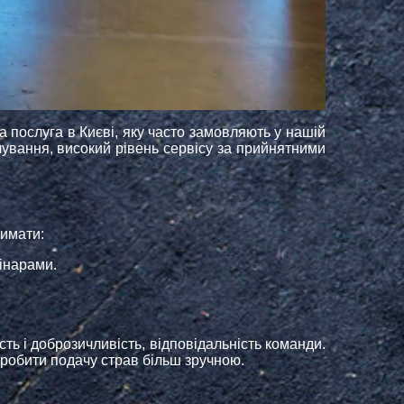
а послуга в Києві, яку часто замовляють у нашій
рчування, високий рівень сервісу за прийнятними
римати:
інарами.
ть і доброзичливість, відповідальність команди.
зробити подачу страв більш зручною.