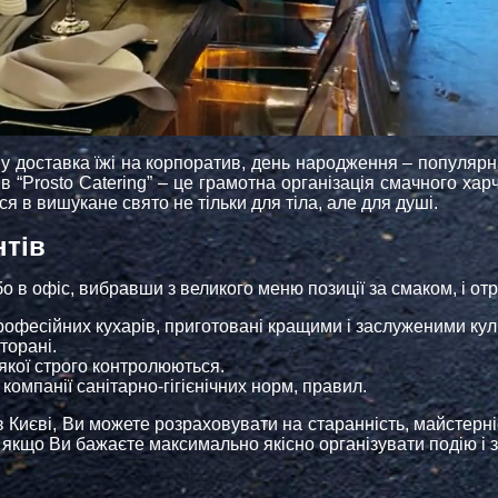
му доставка їжі на корпоратив, день народження – популярн
г в “Prosto Catering” – це грамотна організація смачного ха
я в вишукане свято не тільки для тіла, але для душі.
нтів
о в офіс, вибравши з великого меню позиції за смаком, і от
офесійних кухарів, приготовані кращими і заслуженими кул
торані.
 якої строго контролюються.
компанії санітарно-гігієнічних норм, правил.
 Києві, Ви можете розраховувати на старанність, майстерніс
якщо Ви бажаєте максимально якісно організувати подію і 