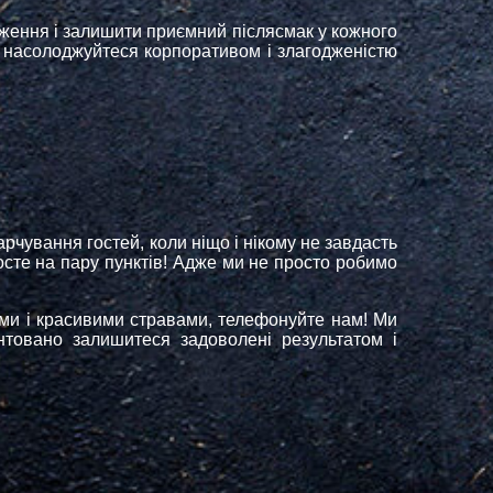
аження і залишити приємний післясмак у кожного
ще насолоджуйтеся корпоративом і злагодженістю
рчування гостей, коли ніщо і нікому не завдасть
осте на пару пунктів! Адже ми не просто робимо
ми і красивими стравами, телефонуйте нам! Ми
нтовано залишитеся задоволені результатом і