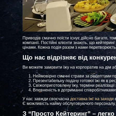
Приводів смачно поїсти існує дійсно багато, то
компанії. Постійні клієнти знають, що кейтерин
цінами. Кожна подія разом з нами перетворюєтьс
Що нас відрізняє від конкуре
Ви можете замовити їжу на корпоратив на дім аб
Неймовірно смачні страви за рецептами пр
Презентабельну подачу готової їжі як в рес
Свіжоприготовлену їжу, терміни реалізації
Впевненість в дотриманні співробітниками 
У нас завжди своєчасна
доставка їжі на заходи
в
Є можливість найму обслуговуючого персоналу, 
З “Просто Кейтеринг” – легко