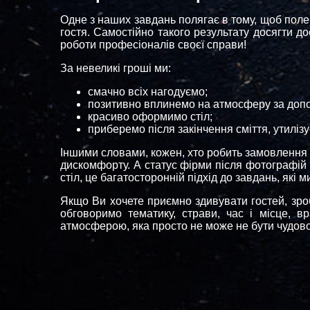
Одне з наших завдань полягає в тому, щоб поле
гостя. Самостійно такого результату досягти д
роботи професіоналів своєї справи!
За невеликі гроші ми:
смачно всіх нагодуємо;
позитивно вплинемо на атмосферу за допо
красиво оформимо стіл;
приберемо після закінчення сміття, утилізу
Іншими словами, кожен, хто робить замовлення ї
дискомфорту. А статус фірми після фотографій 
стіл, це багатосторонній підхід до завдань, які
Якщо Ви хочете приємно здивувати гостей, зр
обговоримо тематику, страви, час і місце, 
атмосферою, яка просто не може не бути чудовою