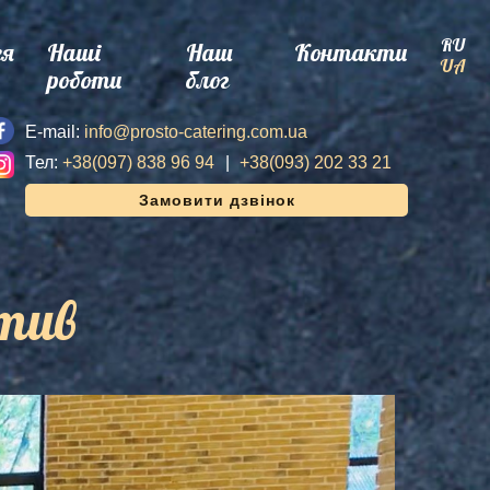
RU
ея
Наші
Наш
Контакти
UA
роботи
блог
E-mail:
info@prosto-catering.com.ua
Тел:
+38(097) 838 96 94
+38(093) 202 33 21
Замовити дзвінок
атив