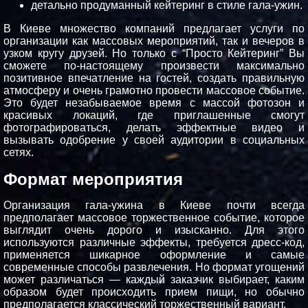
детально продуманный кейтеринг в стиле гала-ужин.
В Киеве множество компаний предлагает услуги по
организации как массовых мероприятий, так и вечеров в
узком кругу друзей. Но только с “Просто Кейтеринг” Вы
сможете по-настоящему произвести максимально
позитивное впечатление на гостей, создать правильную
атмосферу и очень грамотно провести массовое событие.
Это будет незабываемое время с массой фотозон и
красивых локаций, где приглашенные смогут
фотографироваться, делать эффектные видео и
вызывать одобрение у своей аудитории в социальных
сетях.
Формат мероприятия
Организация гала-ужина в Киеве почти всегда
предполагает массовое торжественное событие, которое
выглядит очень дорого и изысканно. Для этого
используются различные эффекты, требуется дресс-код,
применяется шикарное оформление и самые
современные способы развлечения. Но формат угощений
может различаться — каждый заказчик выбирает, каким
образом будет происходить прием пищи, но обычно
предполагается классический торжественный вариант.