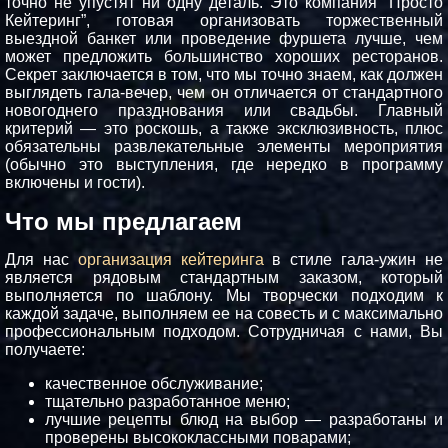
точно не упустят ни одну деталь. Это компания “Просто
Кейтеринг”, готовая организовать торжественный
выездной банкет или проведение фуршета лучше, чем
может предложить большинство хороших ресторанов.
Секрет заключается в том, что мы точно знаем, как должен
выглядеть гала-вечер, чем он отличается от стандартного
новогоднего празднования или свадьбы. Главный
критерий — это роскошь, а также эксклюзивность, плюс
обязательны развлекательные элементы мероприятия
(обычно это выступления, где нередко в программу
включены и гости).
Что мы предлагаем
Для нас
организация кейтеринга
в стиле гала-ужин не
является рядовым стандартным заказом, который
выполняется по шаблону. Мы творчески подходим к
каждой задаче, выполняем ее на совесть и с максимально
профессиональным подходом. Сотрудничая с нами, Вы
получаете:
качественное обслуживание;
тщательно разработанное меню;
лучшие рецепты блюд на выбор — разработаны и
проверены высококлассными поварами;