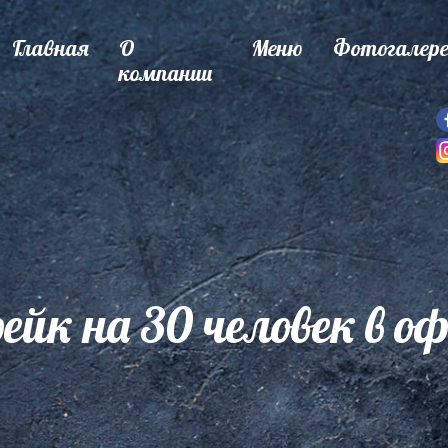
Главная
О
Меню
Фотогалер
компании
йк на 30 человек в оф