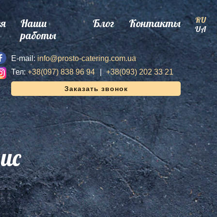
RU
ея
Наши
Блог
Контакты
UA
работы
E-mail:
info@prosto-catering.com.ua
Тел:
+38(097) 838 96 94
+38(093) 202 33 21
Заказать звонок
ис