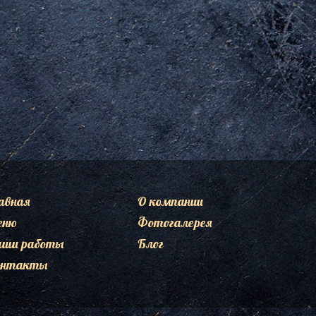
авная
О компании
еню
Фотогалерея
аши работы
Блог
онтакты