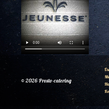
Гл
М
© 2026 Prosto-catering
Н
К