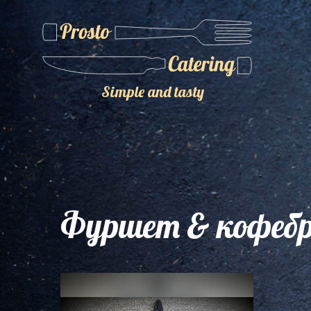
Simple and tasty
Фуршет & кофебре