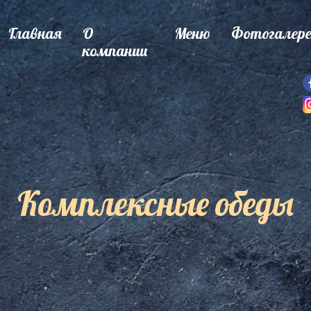
Главная
О
Меню
Фотогалер
компании
Комплексные обеды