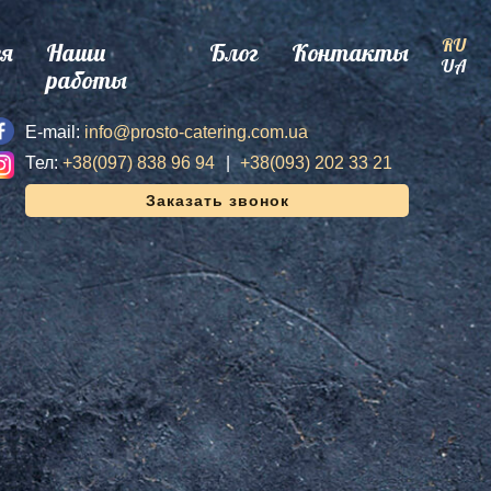
RU
ея
Наши
Блог
Контакты
UA
работы
E-mail:
info@prosto-catering.com.ua
Тел:
+38(097) 838 96 94
+38(093) 202 33 21
Заказать звонок