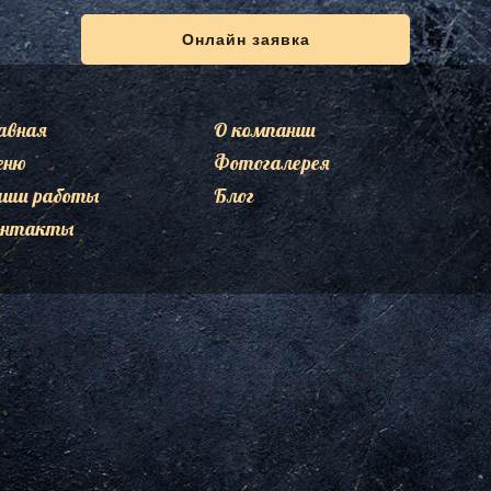
Онлайн заявка
авная
О компании
еню
Фотогалерея
аши работы
Блог
онтакты