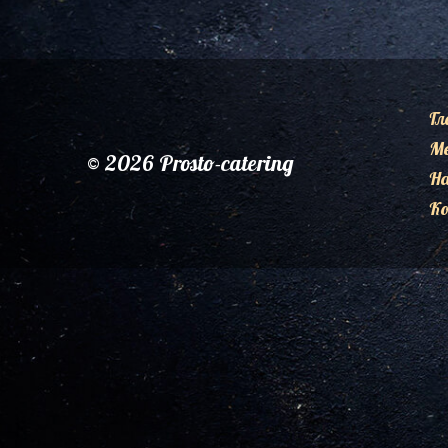
Гл
М
© 2026 Prosto-catering
Н
К