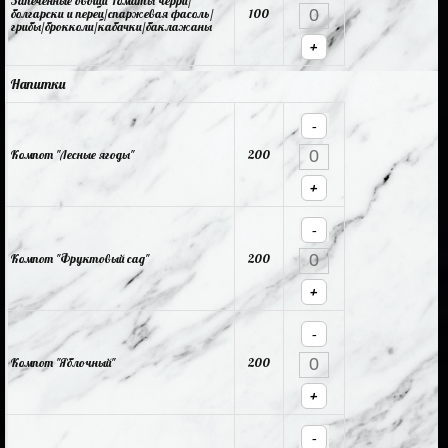
Запеченные овощи Томаты черри/
болгарски и перец/спаржевая фасоль/
100
грибы/брокколи/кабачки/баклажаны
+
Напитки
-
Компот "Лесные ягоды"
200
+
-
Компот "Фруктовый сад"
200
+
-
Компот "Яблочный"
200
+
-