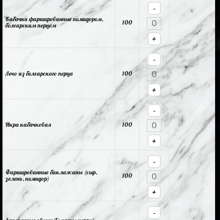
-
Кабачки фаршированные помидором,
100
болгарским перцем
+
-
Лечо из болгарского перца
100
+
-
Икра кабачковая
100
+
-
Фаршированные баклажаны (сыр,
100
зелень, помидор)
+
-