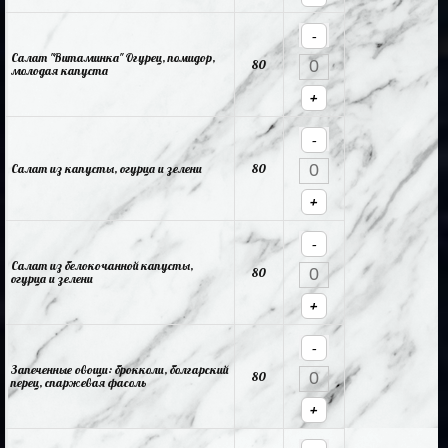
-
Салат "Витаминка" Огурец, помидор,
80
молодая капуста
+
-
Салат из капусты, огурца и зелени
80
+
-
Салат из белокочанной капусты,
80
огурца и зелени
+
-
Запеченные овощи: брокколи, болгарский
80
перец, спаржевая фасоль
+