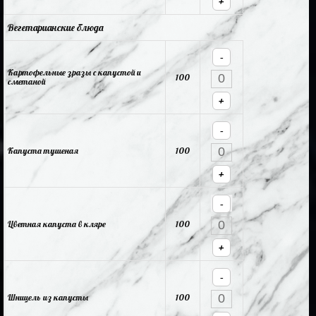
+
Вегетарианские блюда
-
Картофельные зразы с капустой и
100
сметаной
+
-
Капуста тушеная
100
+
-
Цветная капуста в кляре
100
+
-
Шницель из капусты
100