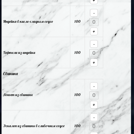
+
-
Индейка в кисло-сладком соусе
100
+
-
Тефтели из индейки
100
+
Свинина
-
Лонгет из свинины
100
+
-
Эскалоп из свинины в сливочном соусе
100