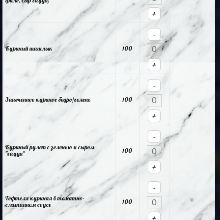
филе, сыр гауда)
+
-
Куриный шашлык
100
+
-
Запеченное куриное бедро/голень
100
+
-
Куриный рулет с зеленью и сыром
100
"гауда"
+
-
Тефтеля куриная в томатно-
100
сметанном соусе
+