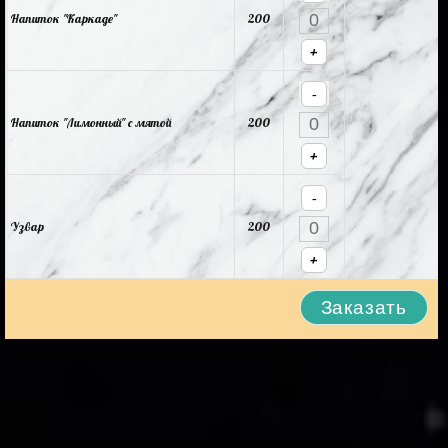
Напиток "Каркаде"
200
+
-
Напиток "Лимонный" с мятой
200
+
-
Узвар
200
+
Заказать