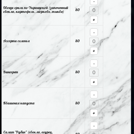
-
Овощи гриль по-Украинской (запеченный
80
свекла, картофель, морковь, тыква)
+
-
Ассорти соленья
80
+
-
Винегрет
80
+
-
Квашеная капуста
80
+
-
Салат "Рубин" (свекла, огурец,