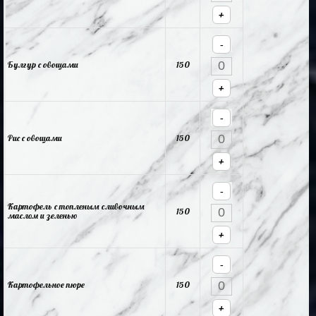
+
-
Булгур с овощами
150
+
-
Рис с овощами
150
+
-
Картофель с топленым сливочным
150
маслом и зеленью
+
-
Картофельное пюре
150
+