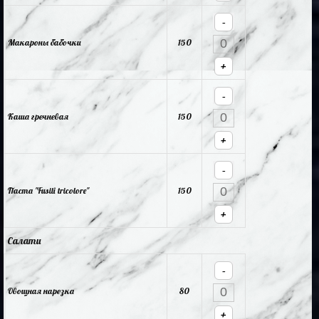
-
Макароны бабочки
150
+
-
Каша гречневая
150
+
-
Паста "Fusili tricolore"
150
+
Салати
-
Овощная нарезка
80
+