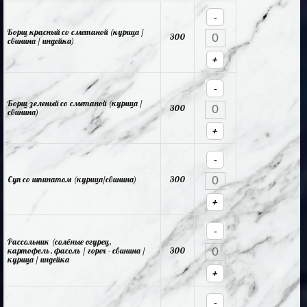
-
Борщ красный со сметаной (курица /
300
свинина / индейка)
+
-
Борщ зеленый со сметаной (курица /
300
свинина)
+
-
Суп со шпинатом (курица/свинина)
300
+
-
Рассольник (солёные огурец,
картофель, фасоль / горох - свинина /
300
курица / индейка
+
-