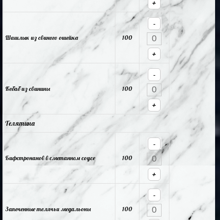
+
-
Шашлык из свиного ошейка
100
+
-
Кебаб из свинины
100
+
Телятина
-
Бифстронанов в сметанном соусе
100
+
-
Запеченные телячьи медальоны
100