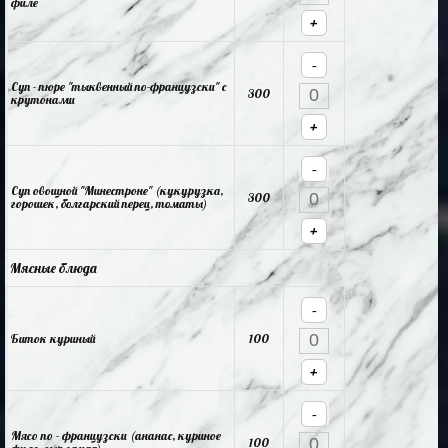
филе
+
-
Суп - пюре "тыквенный по-французски" с
300
крутонами
+
-
Суп овощной "Минестроне" (кукурузка,
300
горошек, болгарский перец, томаты)
+
Мясные блюда
-
Биток куриный
100
+
-
Мясо по - французски (ананас, куриное
100