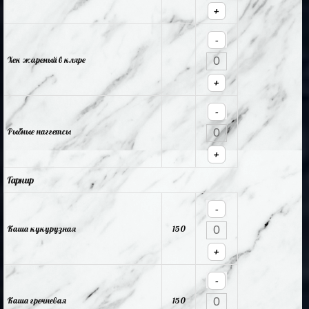
+
-
Хек жареный в кляре
+
-
Рыбные наггетсы
+
Гарнир
-
Каша кукурузная
150
+
-
Каша гречневая
150