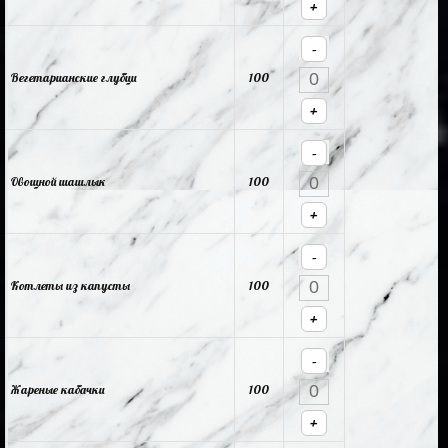
+
-
Вегетарианские глубци
100
+
-
Овощной шашлык
100
+
-
Котлеты из капусты
100
+
-
Жареные кабачки
100
+