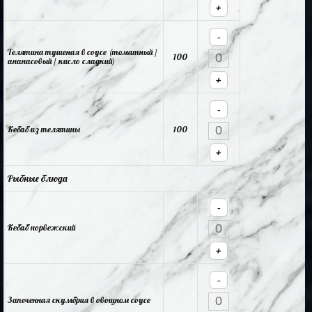
+
-
Телятина тушеная в соусе (томатный /
100
ананасовый / кисло сладкий)
+
-
Кебаб из телятины
100
+
Рыбные блюда
-
Кебаб норвежский
+
-
Запеченная скумбрия в овощном соусе