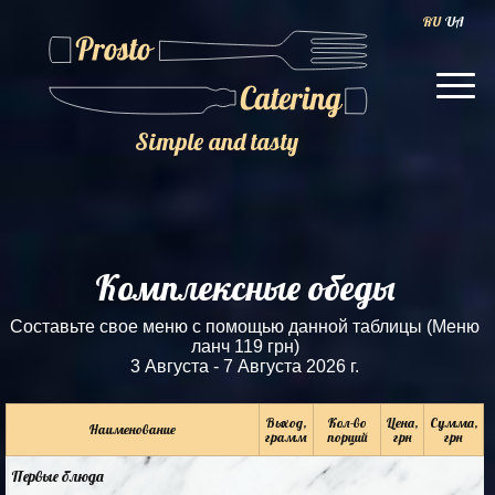
RU
UA
Simple and tasty
Комплексные обеды
Составьте свое меню с помощью данной таблицы (Меню
ланч 119 грн)
3 Августа - 7 Августа 2026 г.
Выход,
Кол-во
Цена,
Сумма,
Наименование
грамм
порций
грн
грн
Первые блюда