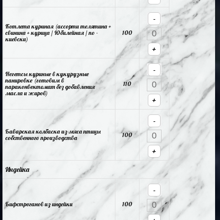
-
Котлета куриная (ассорти телятина +
свинина + курица / Юбилейная / по -
100
киевски)
+
-
Негетсы куриные в кукурузные
панировке (готовим в
110
параконвектомат без добавления
масла и жиров)
+
-
Баварская колбаска из мяса птицы
100
собственного производства
+
Индейка
-
Бифстроганов из индейки
100