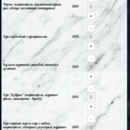
Харчо (картофель, томатный фреш,
300
рис, овощи, телятина, петрушка)
+
-
Суп гороховый с сухариками
300
+
-
Бульон куриный с рисовой лапшой и
300
зеленью
+
-
Суп "Азбука" (картофель, куриное
300
филе, макароны - буква)
+
-
Суп сырный (крем сыр, сливки,
картофель, овощная зажарка, куриное
300