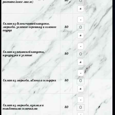
80
растительное масло)
+
-
Салат из белокочанной капусты,
моркови, зеленого горошкку и соленого
80
огурца
+
-
Салат из пекинской капусты,
80
кукурузки и зеленые
+
-
Салат из моркови, яблока и сельдерея
80
+
-
Салат из моркови, изюмом и
80
тыквенными семечками